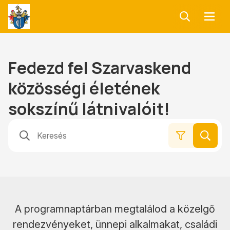
Keresés
Menü
Szarvaskend
Község
Önkormányzata
Fedezd fel Szarvaskend
közösségi életének
sokszínű látnivalóit!
Keresé
Részletes
keresés
A programnaptárban megtalálod a közelgő
rendezvényeket, ünnepi alkalmakat, családi