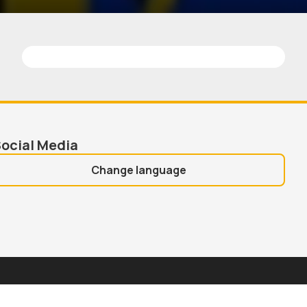
PERFO
Data
ocial Media
Change language