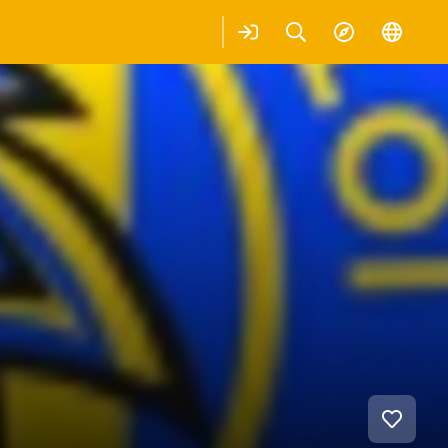
Login
Keresés
Explore
Change
languag