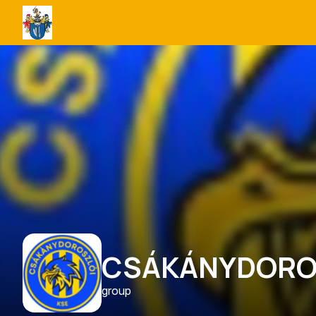
Szarvaskend
Programnaptár
CSÁKÁNYDORO
group