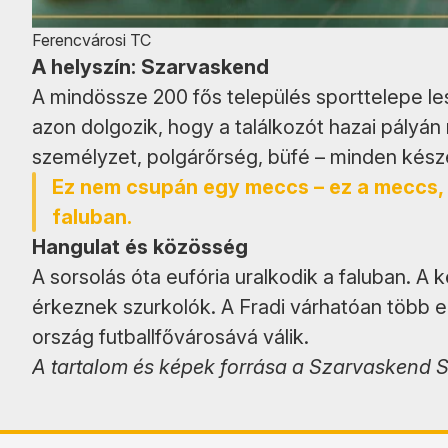
Ferencvárosi TC
A helyszín: Szarvaskend
A mindössze 200 fős település sporttelepe le
azon dolgozik, hogy a találkozót hazai pályán
személyzet, polgárőrség, büfé – minden kész
Ez nem csupán egy meccs – ez a meccs, 
faluban.
Hangulat és közösség
A sorsolás óta eufória uralkodik a faluban. A
érkeznek szurkolók. A Fradi várhatóan több eze
ország futballfővárosává válik.
A tartalom és képek forrása a Szarvaskend 