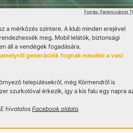
Forrás: Ferencvárosi 
sz a mérkőzés színtere. A klub minden erejével
 rendezhessék meg. Mobil lelátók, biztonsági
en áll a vendégek fogadására.
amelyről generációk fognak mesélni a vasi
 környező településekről, még Körmendről is
r szurkolóval érkezik, így a kis falu egy napra a
SE hivatalos
Facebook oldala
.