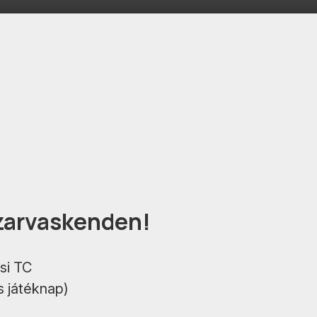
zarvaskenden!
si TC
s játéknap)