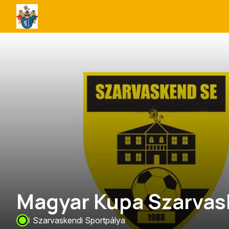
Szarvaskend
Község
Önkormányzata
Magyar Kupa Szarvas
Szarvaskendi Sportpálya