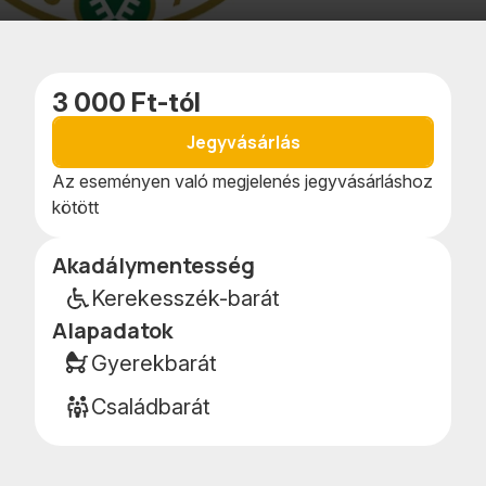
Kedvencekhe
Naptár
adom
teszem
3 000 Ft-tól
Jegyvásárlás
Az eseményen való megjelenés jegyvásárláshoz
kötött
Akadálymentesség
Esemény
részletei
Kerekesszék-barát
Alapadatok
Gyerekbarát
Családbarát