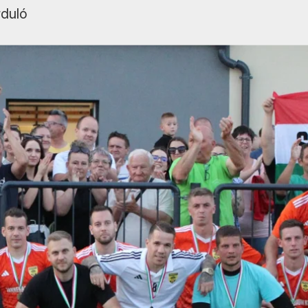
rduló