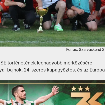
Forrás: Szarvaskend 
d SE történetének legnagyobb mérkőzésére
gyar bajnok, 24-szeres kupagyőztes, és az Európa