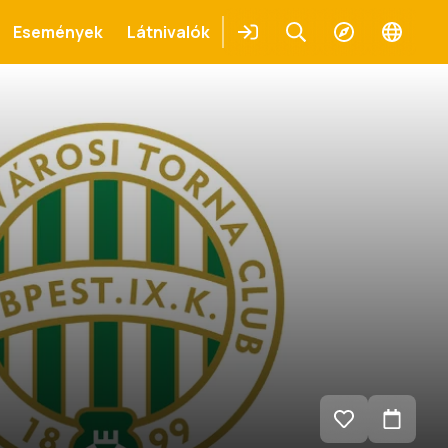
Események
Látnivalók
Belépés
Keresés
Felfedezés
Change
languag