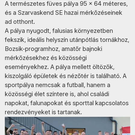
A természetes füves pálya 95 × 64 méteres,
és a Szarvaskend SE hazai mérkőzéseinek
ad otthont.
A pálya nyugodt, falusias környezetben
fekszik, ideális helyszín utánpótlás tornákhoz,
Bozsik-programhoz, amatőr bajnoki
mérkőzésekhez és közösségi
eseményekhez. A pálya mellett öltözők,
kiszolgáló épületek és nézőtér is található. A
sportpálya nemcsak a futball, hanem a
közösségi élet színtere is, ahol családi
napokat, falunapokat és sporttal kapcsolatos
rendezvényeket is tartanak.