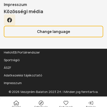
Impresszum
Közösségi média
Facebook
Change language
HelloVEB Portálrendszer
Sportrégió
ÁSZF
Adatkezelési tájékoztató
Impresszum
Adatok
Részletek
© 2026 Veszprém-Balaton 2023 Zrt. | Minden jog fenntartva.
Általános adatok
Gyerekbarát