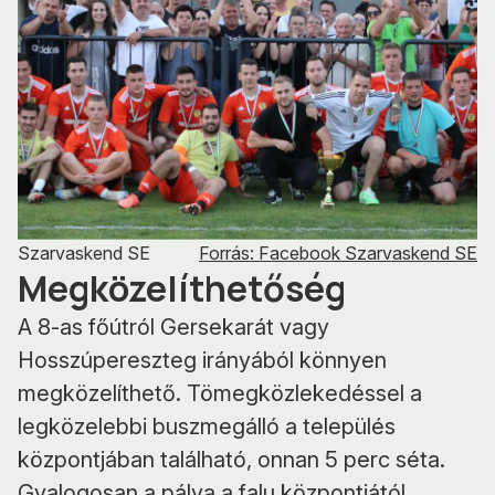
Szarvaskend SE
Forrás: Facebook Szarvaskend SE
Megközelíthetőség
A 8-as főútról Gersekarát vagy
Hosszúpereszteg irányából könnyen
megközelíthető. Tömegközlekedéssel a
legközelebbi buszmegálló a település
központjában található, onnan 5 perc séta.
Gyalogosan a pálya a falu központjától