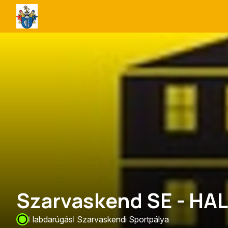
Szarvaskend
Község
Önkormányzata
Szarvaskend SE - HA
labdarúgás
Szarvaskendi Sportpálya