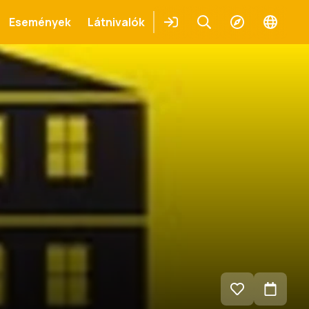
Események
Látnivalók
Belépés
Keresés
Felfedezés
Change
languag