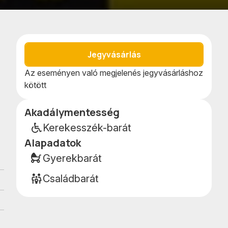
Kedvencekhe
Naptár
adom
teszem
Jegyvásárlás
Az eseményen való megjelenés jegyvásárláshoz
kötött
Akadálymentesség
Esemény
részletei
Kerekesszék-barát
Alapadatok
Gyerekbarát
Családbarát