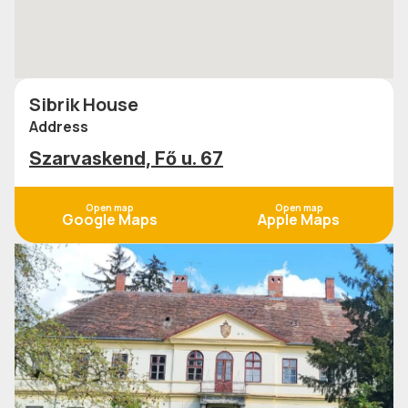
Sibrik House
Address
Szarvaskend, Fő u. 67
Open map
Open map
Google Maps
Apple Maps