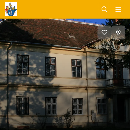
Keresés
Menü
Szarvaskend
Programnaptár
View
Add
on
to
favorites
map